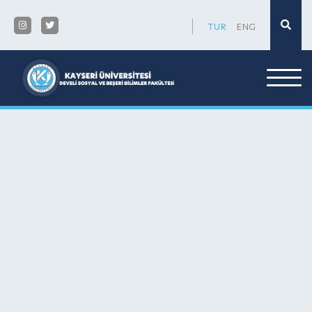
×
TUR
ENG