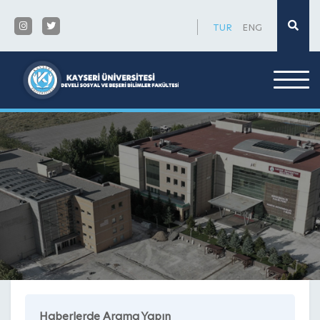
×
TUR
ENG
Haberlerde Arama Yapın